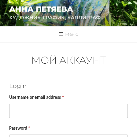
Перейти
АННА ПЕТЯЕВА
к
ХУДОЖНИК-ГРАФИК, КАЛЛИГРАФ
содержимому
Меню
МОЙ АККАУНТ
Login
Username or email address
*
Password
*