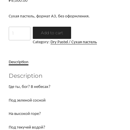
₽
8,000.00
Сухая пастель, формат А3, без оформления.
Деревянная
Add to cart
церковь
Category:
Dry Pastel / Сухая пастель
quantity
Description
Description
Где ты, бог? В небесах?
Под зеленой сосной
На высокой горе?
Под текучей водой?