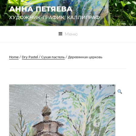
Перейти
АННА ПЕТЯЕВА
к
ХУДОЖНИК-ГРАФИК, КАЛЛИГРАФ
содержимому
Меню
Home
/
Dry Pastel / Сухая пастель
/ Деревянная церковь